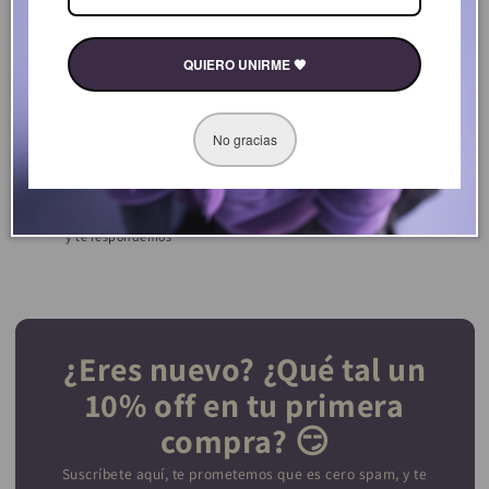
Envíos rápidos
Transacciones seguras
Recibe tus suplementos en 3-4
Procesamos tus pago de forma
días hábiles
segura a través de Paypal y Mercado
QUIERO UNIRME 🧡
Pago
No gracias
Asesoría sin costo
4.7 estrellas de calificación
Tienes dudas sobre nuestos
El 95% de nuestros clientes están
productos? mándanos un mensaje
satisfechos con nuestros productos
y te respondemos
¿Eres nuevo? ¿Qué tal un
10% off en tu primera
compra? 😏
Suscríbete aquí, te prometemos que es cero spam, y te