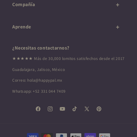
Compañía
Aprende
¿Necesitas contactarnos?
★★★★★ Más de 30,000 lomitos satisfechos desde el 2017
Guadalajara, Jalisco, México
Correo: hola@happypal.mx
Whatsapp: +52 331 044 7409
Facebook
Instagram
YouTube
TikTok
X (Twitter)
Pinterest
Formas de pago