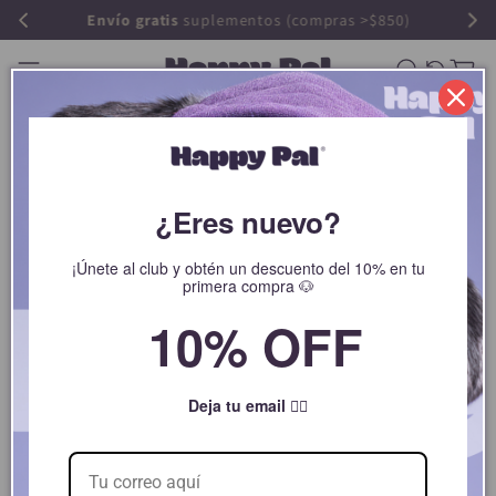
Hasta
6 MSI
en tus compras
Productos reciente
Carrito
Tu carrito esta vacío
¿Eres nuevo?
SEGUIR COMPRANDO
¡Únete al club y obtén un descuento del 10% en tu
primera compra 🐶
10% OFF
¿Tienes una cuenta?
Inicia sesión
para finalizar tus compras con mayor rapidez.
Deja tu email 👇🏻